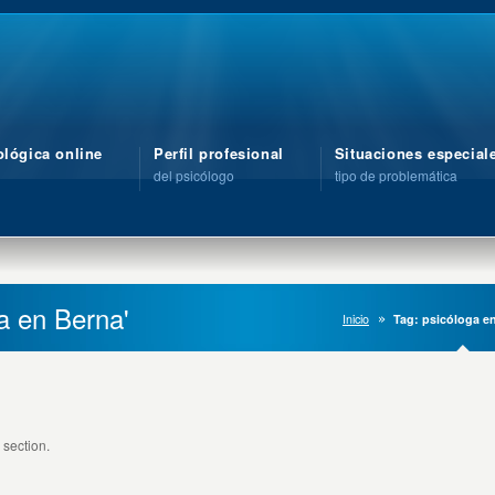
ológica online
Perfil profesional
Situaciones especial
del psicólogo
tipo de problemática
a en Berna'
Inicio
Tag: psicóloga e
 section.